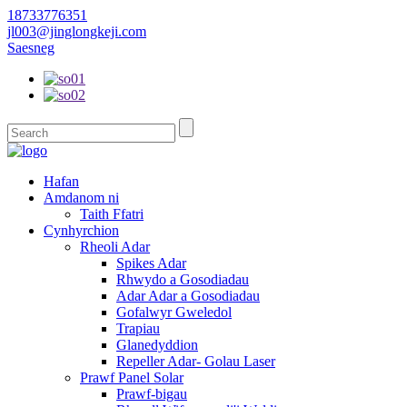
18733776351
jl003@jinglongkeji.com
Saesneg
Hafan
Amdanom ni
Taith Ffatri
Cynhyrchion
Rheoli Adar
Spikes Adar
Rhwydo a Gosodiadau
Adar Adar a Gosodiadau
Gofalwyr Gweledol
Trapiau
Glanedyddion
Repeller Adar- Golau Laser
Prawf Panel Solar
Prawf-bigau