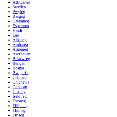
Affricaneg
Sweden
Pwyleg
Basgeg
Catalaneg
Esperanto
Hindi
Lao
Albaneg
Amhareg
Armeneg
Aserbaijani
Belarwseg
Bengali
Bosnia
Bwlgaria
Cebuano
Chichewa
Corsican
Croateg
Iseldireg
Estoneg
Ffilipineg
Ffinneg
Ffriseg