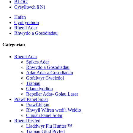
BLOG
Cysylltwch â Ni
Hafan
Cynhyrchion
Rheoli Adar
Rhwydo a Gosodiadau
Categorïau
Rheoli Adar
Spikes Adar
Rhwydo a Gosodiadau
Adar Adar a Gosodiadau
Gofalwyr Gweledol
Trapiau
Glanedyddion
Repeller Adar- Golau Laser
Prawf Panel Solar
Prawf-bigau
Rhwyll Wifren wedi'i Weldio
Clipiau Panel Solar
Rheoli Pryfed
Lladdwyr Plu Hunter ™
Trapiau Glud Pryfed