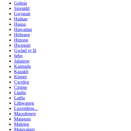
Galisia
Sioraidd
Gwjarati
Haitian
Hausa
Hawaiian
Hebraeg
Hmong
Hwngari
Gwlad yr Iâ
Igbo
Jafanese
Kannada
Kazakh
Khmer
Cwrdeg
Cirgise
Lladin
Latfia
Lithwaneg
Luxembou ..
Macedoneg
Malagasi
Maleieg
Malayalam