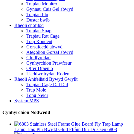
Trapiau Monitro
Gynnau Cais Gel abwyd
Trapiau Plu
Duster bwlb
Rheoli cnofilod
Trapiau Snap
Trapiau Rat Cage
Trap Rondent
Gorsafoedd abwyd
Ategolion Gorsaf abwyd
Gludfyrddau
Cynhyrchion Prawfesur
Offer Draenio
Lladdwr trydan Roden
Rheoli Anifeiliaid Bywyd Gwyllt
Trapiau Cage Dal Dal
Trap Mole
Tong Neidr
System MPS
Cynhyrchion Nodwedd
Lamp Trap Plu Bwrdd Glud Ffrâm Dur Di-staen 6803