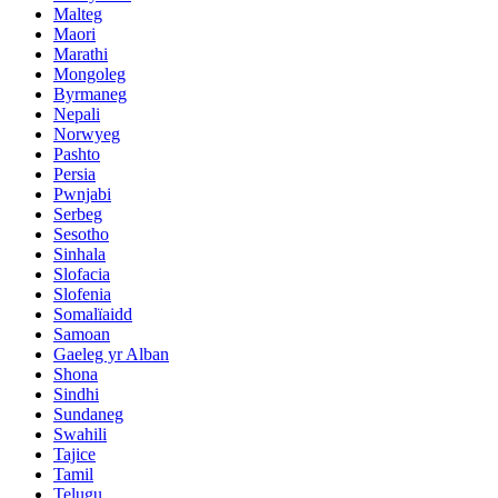
Malteg
Maori
Marathi
Mongoleg
Byrmaneg
Nepali
Norwyeg
Pashto
Persia
Pwnjabi
Serbeg
Sesotho
Sinhala
Slofacia
Slofenia
Somalïaidd
Samoan
Gaeleg yr Alban
Shona
Sindhi
Sundaneg
Swahili
Tajice
Tamil
Telugu