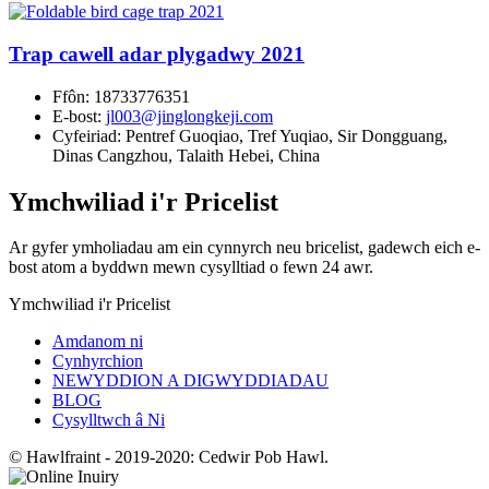
Trap cawell adar plygadwy 2021
Ffôn:
18733776351
E-bost:
jl003@jinglongkeji.com
Cyfeiriad:
Pentref Guoqiao, Tref Yuqiao, Sir Dongguang,
Dinas Cangzhou, Talaith Hebei, China
Ymchwiliad i'r Pricelist
Ar gyfer ymholiadau am ein cynnyrch neu bricelist, gadewch eich e-
bost atom a byddwn mewn cysylltiad o fewn 24 awr.
Ymchwiliad i'r Pricelist
Amdanom ni
Cynhyrchion
NEWYDDION A DIGWYDDIADAU
BLOG
Cysylltwch â Ni
© Hawlfraint - 2019-2020: Cedwir Pob Hawl.