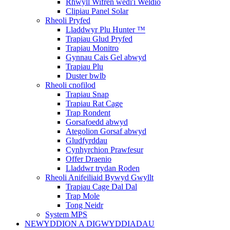
Rhwyll Wifren wedi'i Weldio
Clipiau Panel Solar
Rheoli Pryfed
Lladdwyr Plu Hunter ™
Trapiau Glud Pryfed
Trapiau Monitro
Gynnau Cais Gel abwyd
Trapiau Plu
Duster bwlb
Rheoli cnofilod
Trapiau Snap
Trapiau Rat Cage
Trap Rondent
Gorsafoedd abwyd
Ategolion Gorsaf abwyd
Gludfyrddau
Cynhyrchion Prawfesur
Offer Draenio
Lladdwr trydan Roden
Rheoli Anifeiliaid Bywyd Gwyllt
Trapiau Cage Dal Dal
Trap Mole
Tong Neidr
System MPS
NEWYDDION A DIGWYDDIADAU