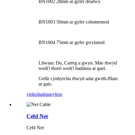
BN1002 28mm ar gyfer drudwy
BN1003 50mm ar gyfer colomennod
BN1004 75mm ar gyfer gwylanod
Lliwiau: Du, Carreg a gwyn. Mae rhwyd ​​
wedi'i thorri wedi'i haddasu ar gael.
Gellir cynhyrchu rhwyd ​​adar gwrth-fflam
ar gais.
ymholiad
manylion
Cebl Net
Cebl Net