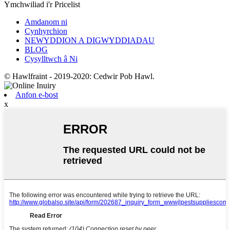
Ymchwiliad i'r Pricelist
Amdanom ni
Cynhyrchion
NEWYDDION A DIGWYDDIADAU
BLOG
Cysylltwch â Ni
© Hawlfraint - 2019-2020: Cedwir Pob Hawl.
Anfon e-bost
x