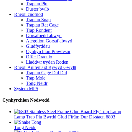
Trapiau Plu
Duster bwlb
Rheoli cnofilod
Trapiau Snap
Trapiau Rat Cage
Trap Rondent
Gorsafoedd abwyd
Ategolion Gorsaf abwyd
Gludfyrddau
Cynhyrchion Prawfesur
Offer Draenio
Lladdwr trydan Roden
Rheoli Anifeiliaid Bywyd Gwyllt
Trapiau Cage Dal Dal
Trap Mole
Tong Neidr
System MPS
Cynhyrchion Nodwedd
Lamp Trap Plu Bwrdd Glud Ffrâm Dur Di-staen 6803
Tong Neidr