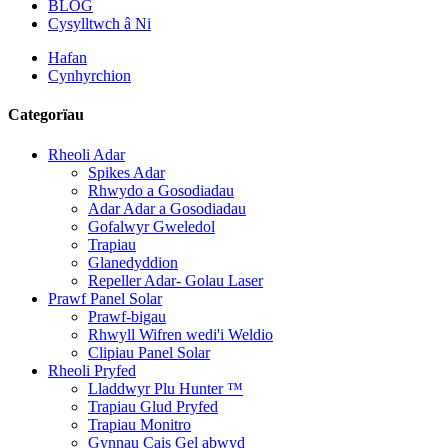
BLOG
Cysylltwch â Ni
Hafan
Cynhyrchion
Categorïau
Rheoli Adar
Spikes Adar
Rhwydo a Gosodiadau
Adar Adar a Gosodiadau
Gofalwyr Gweledol
Trapiau
Glanedyddion
Repeller Adar- Golau Laser
Prawf Panel Solar
Prawf-bigau
Rhwyll Wifren wedi'i Weldio
Clipiau Panel Solar
Rheoli Pryfed
Lladdwyr Plu Hunter ™
Trapiau Glud Pryfed
Trapiau Monitro
Gynnau Cais Gel abwyd