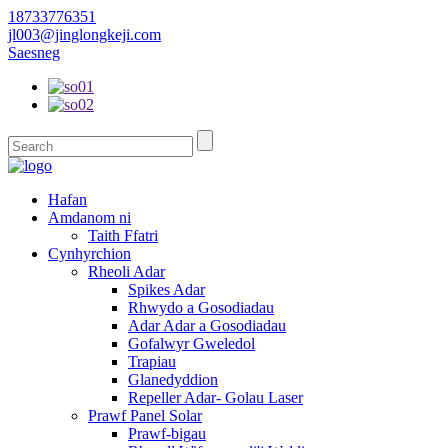
18733776351
jl003@jinglongkeji.com
Saesneg
Hafan
Amdanom ni
Taith Ffatri
Cynhyrchion
Rheoli Adar
Spikes Adar
Rhwydo a Gosodiadau
Adar Adar a Gosodiadau
Gofalwyr Gweledol
Trapiau
Glanedyddion
Repeller Adar- Golau Laser
Prawf Panel Solar
Prawf-bigau