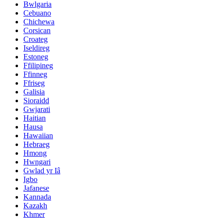
Bwlgaria
Cebuano
Chichewa
Corsican
Croateg
Iseldireg
Estoneg
Ffilipineg
Ffinneg
Ffriseg
Galisia
Sioraidd
Gwjarati
Haitian
Hausa
Hawaiian
Hebraeg
Hmong
Hwngari
Gwlad yr Iâ
Igbo
Jafanese
Kannada
Kazakh
Khmer