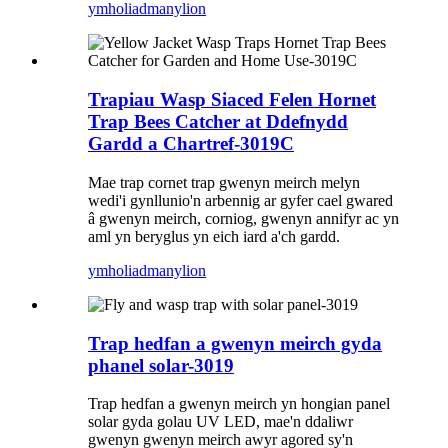
ymholiad
manylion
Trapiau Wasp Siaced Felen Hornet
Trap Bees Catcher at Ddefnydd
Gardd a Chartref-3019C
Mae trap cornet trap gwenyn meirch melyn
wedi'i gynllunio'n arbennig ar gyfer cael gwared
â gwenyn meirch, corniog, gwenyn annifyr ac yn
aml yn beryglus yn eich iard a'ch gardd.
ymholiad
manylion
Trap hedfan a gwenyn meirch gyda
phanel solar-3019
Trap hedfan a gwenyn meirch yn hongian panel
solar gyda golau UV LED, mae'n ddaliwr
gwenyn gwenyn meirch awyr agored sy'n