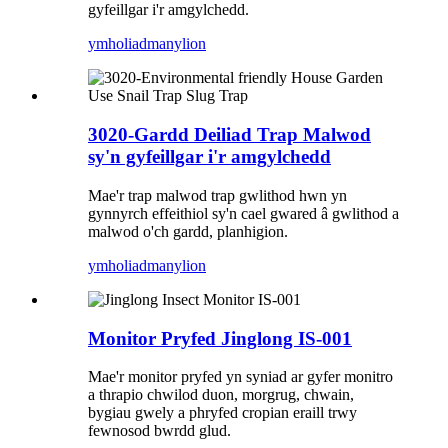
gyfeillgar i'r amgylchedd.
ymholiad
manylion
3020-Gardd Deiliad Trap Malwod
sy'n gyfeillgar i'r amgylchedd
Mae'r trap malwod trap gwlithod hwn yn
gynnyrch effeithiol sy'n cael gwared â gwlithod a
malwod o'ch gardd, planhigion.
ymholiad
manylion
Monitor Pryfed Jinglong IS-001
Mae'r monitor pryfed yn syniad ar gyfer monitro
a thrapio chwilod duon, morgrug, chwain,
bygiau gwely a phryfed cropian eraill trwy
fewnosod bwrdd glud.