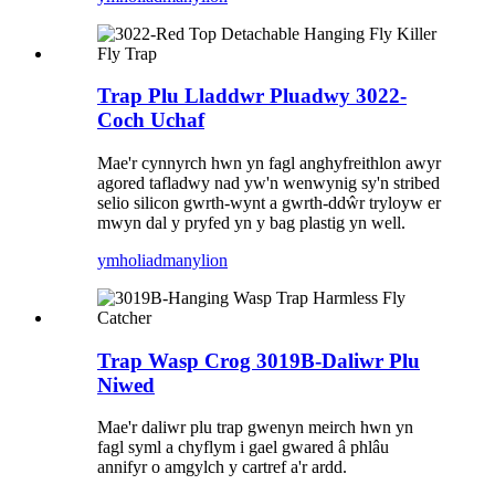
Trap Plu Lladdwr Pluadwy 3022-
Coch Uchaf
Mae'r cynnyrch hwn yn fagl anghyfreithlon awyr
agored tafladwy nad yw'n wenwynig sy'n stribed
selio silicon gwrth-wynt a gwrth-ddŵr tryloyw er
mwyn dal y pryfed yn y bag plastig yn well.
ymholiad
manylion
Trap Wasp Crog 3019B-Daliwr Plu
Niwed
Mae'r daliwr plu trap gwenyn meirch hwn yn
fagl syml a chyflym i gael gwared â phlâu
annifyr o amgylch y cartref a'r ardd.