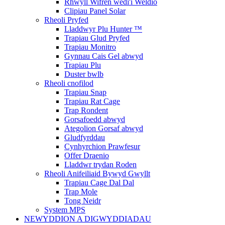
Rhwyll Wifren wedi'i Weldio
Clipiau Panel Solar
Rheoli Pryfed
Lladdwyr Plu Hunter ™
Trapiau Glud Pryfed
Trapiau Monitro
Gynnau Cais Gel abwyd
Trapiau Plu
Duster bwlb
Rheoli cnofilod
Trapiau Snap
Trapiau Rat Cage
Trap Rondent
Gorsafoedd abwyd
Ategolion Gorsaf abwyd
Gludfyrddau
Cynhyrchion Prawfesur
Offer Draenio
Lladdwr trydan Roden
Rheoli Anifeiliaid Bywyd Gwyllt
Trapiau Cage Dal Dal
Trap Mole
Tong Neidr
System MPS
NEWYDDION A DIGWYDDIADAU