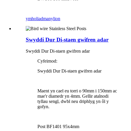
ymholiad
manylion
Swyddi Dur Di-staen gwifren adar
Swyddi Dur Di-staen gwifren adar
Cyfeirnod:
Swyddi Dur Di-staen gwifren adar
Maent yn cael eu torri o 90mm i 150mm ac
mae'r diamedr yn 4mm. Gellir atalnodi
tyllau sengl, dwbl neu driphlyg yn ôl y
gofyn.
Post BF1401 95x4mm