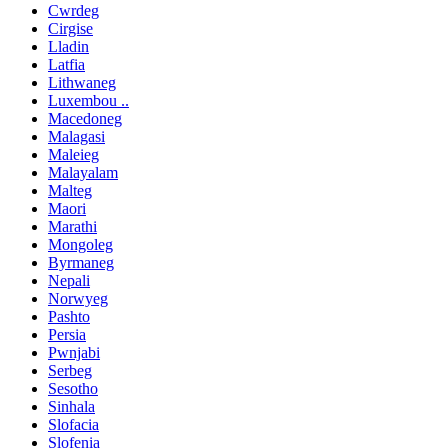
Cwrdeg
Cirgise
Lladin
Latfia
Lithwaneg
Luxembou ..
Macedoneg
Malagasi
Maleieg
Malayalam
Malteg
Maori
Marathi
Mongoleg
Byrmaneg
Nepali
Norwyeg
Pashto
Persia
Pwnjabi
Serbeg
Sesotho
Sinhala
Slofacia
Slofenia