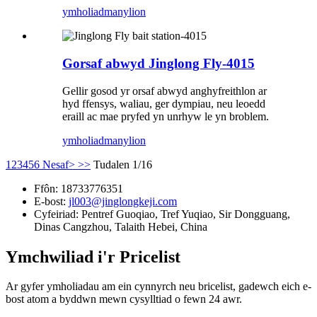
ymholiad
manylion
Gorsaf abwyd Jinglong Fly-4015
Gellir gosod yr orsaf abwyd anghyfreithlon ar
hyd ffensys, waliau, ger dympiau, neu leoedd
eraill ac mae pryfed yn unrhyw le yn broblem.
ymholiad
manylion
1
2
3
4
5
6
Nesaf>
>>
Tudalen 1/16
Ffôn:
18733776351
E-bost:
jl003@jinglongkeji.com
Cyfeiriad:
Pentref Guoqiao, Tref Yuqiao, Sir Dongguang,
Dinas Cangzhou, Talaith Hebei, China
Ymchwiliad i'r Pricelist
Ar gyfer ymholiadau am ein cynnyrch neu bricelist, gadewch eich e-
bost atom a byddwn mewn cysylltiad o fewn 24 awr.